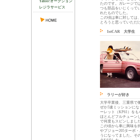
Yahoo!オークション
たのです。ガレージで
レジラサービス
つも部品をいじくって
れたものでした。
この頃は車に対しては
とろうと思っていただ
1stCAR 大学生
ラリーが好き
大学卒業後、三重県で
ぜか5速ミッションに
ーレット（KP61）を
ほとんどフルチューン
で何度もスピンしまし
この頃から車に興味を持
やプジョー205ターボ
うになってました。その頃