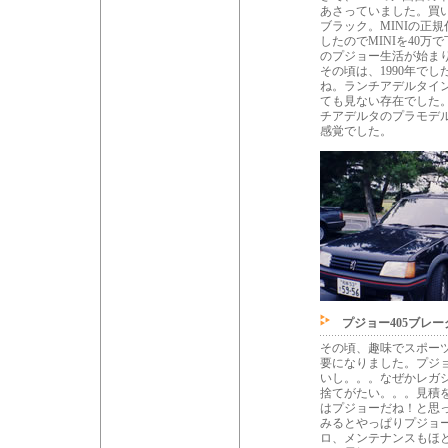
あさっていました。買い
ブラック。MINIの正
したのでMINIを40万
のプジョー生活が始ま
その頃は、1990年で
ね。ランチアデルタイ
ても見ない存在でした
チアデルタのプラモデ
感覚でした。
プジョー405ブレー
その頃、趣味でスポー
要になりました。プジョ
いし。。。なぜかレガシ
捨てがたい。。。見積を
はプジョーだね！と思っ
みるとやっぱりプジョ
ロ、メンテナンスもほ