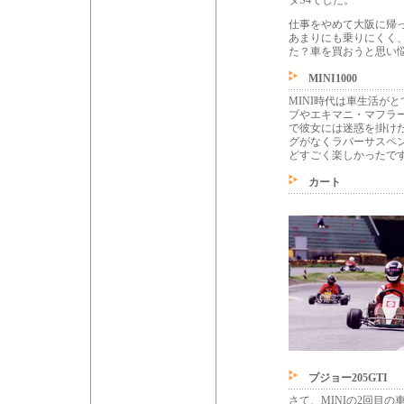
タS4でした。
仕事をやめて大阪に帰
あまりにも乗りにくく
た？車を買おうと思い悩
MINI1000
MINI時代は車生活が
ブやエキマニ・マフラ
で彼女には迷惑を掛けた
グがなくラバーサスペ
どすごく楽しかったで
カート
プジョー205GTI
さて、MINIの2回目