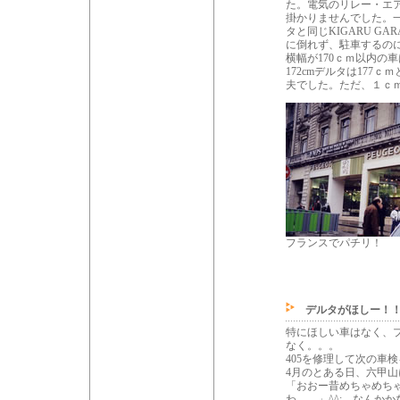
た。電気のリレー・エ
掛かりませんでした。
タと同じKIGARU 
に倒れず、駐車するのに
横幅が170ｃｍ以内の
172cmデルタは17
夫でした。ただ、１ｃ
フランスでパチリ！
デルタがほしー！！
特にほしい車はなく、
なく。。。
405を修理して次の車
4月のとある日、六甲
「おおー昔めちゃめち
わ。。」^^; なんか