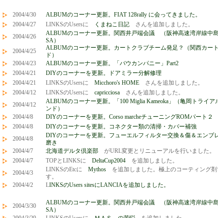
2004/4/30
ALBUMのコーナー更新。FIAT 128rally に会ってきました。
2004/4/27
LINKSのUsersに
くまねこ日記
さんを追加しました。
ALBUMのコーナー更新。関西井戸端会議 （阪神高速湾岸線中
2004/4/26
SA）
ALBUMのコーナー更新。カートクラブチーム発足？（関西カー
2004/4/25
ド）
2004/4/23
ALBUMのコーナー更新。「バウカンパニー」Part2
2004/4/21
DIYのコーナーを更新。ドアミラー分解修理
2004/4/21
LINKSのUsersに
Micchoro's HOME
さんを追加しました。
2004/4/12
LINKSのUsersに
capricciosa
さんを追加しました。
ALBUMのコーナー更新。「100 Miglia Kameoka」（亀岡トライ
2004/4/12
ンド）
2004/4/8
DIYのコーナーを更新。Corso marcheチューニングROMパート２
2004/4/8
DIYのコーナーを更新。コネクター類の清掃・カバー補強
DIYのコーナーを更新。フューエルフィルター交換＆傷＆エンブ
2004/4/8
磨き
2004/4/7
北海道デルタ倶楽部
がURL変更とリニューアルを行いました。
2004/4/7
TOPとLINKSに
DeltaCup2004
を追加しました。
LINKSのEtcに
Mythos
を追加しました。極上のコーティング剤
2004/4/3
す。
2004/4/2
L
INKSのUsers sitesにLANCIAを追加しました。
ALBUMのコーナー更新。関西井戸端会議 （阪神高速湾岸線中
2004/3/30
SA）