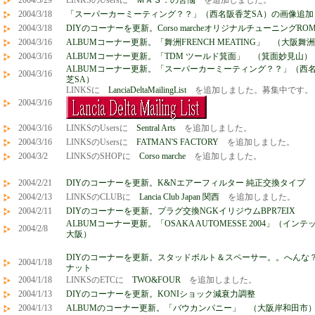
2004/3/29
LINKSのUsersに
ＭＡＳ．の苦悩
を追加しました。
2004/3/18
「スーパーカーミーティング？？」（西名阪香芝SA）の画像追加
2004/3/18
DIYのコーナーを更新。Corso marcheオリジナルチューニングRO
2004/3/16
ALBUMコーナー更新。「舞洲FRENCH MEATING」 （大阪
2004/3/16
ALBUMコーナー更新。「TDM ツールド箕面」 （箕面妙見山）
ALBUMコーナー更新。「スーパーカーミーティング？？」（西
2004/3/16
芝SA）
LINKSに
LanciaDeltaMailingList
を追加しました。募集中です。
2004/3/16
2004/3/16
LINKSのUsersに
Sentral Arts
を追加しました。
2004/3/16
LINKSのUsersに
FATMAN'S FACTORY
を追加しました。
2004/3/2
LINKSのSHOPに
Corso marche
を追加しました。
2004/2/21
DIYのコーナーを更新。K&Nエアーフィルター 純正交換タイプ
2004/2/13
LINKSのCLUBに
Lancia Club Japan 関西
を追加しました。
2004/2/11
DIYのコーナーを更新。プラグ交換NGKイリジウムBPR7EIX
ALBUMコーナー更新。「OSAKA AUTOMESSE 2004」（インテ
2004/2/8
大阪）
DIYのコーナーを更新。スタッドボルト＆スペーサー。。へんな
2004/1/18
ナット
2004/1/18
LINKSのETCに
TWO&FOUR
を追加しました。
2004/1/13
DIYのコーナーを更新。KONIショック減衰力調整
2004/1/13
ALBUMのコーナー更新。「バウカンパニー」 （大阪岸和田市