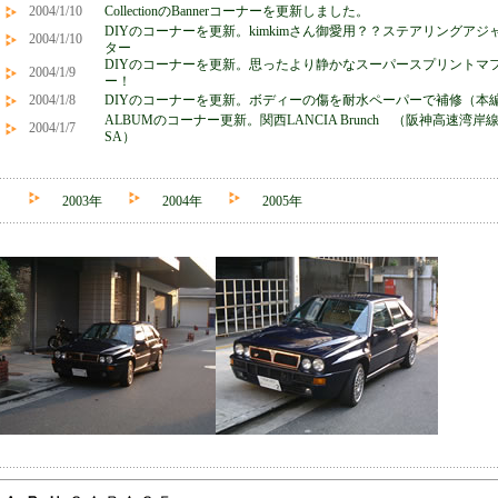
2004/1/10
CollectionのBannerコーナーを更新しました。
DIYのコーナーを更新。kimkimさん御愛用？？ステアリングアジ
2004/1/10
ター
DIYのコーナーを更新。思ったより静かなスーパースプリントマ
2004/1/9
ー！
2004/1/8
DIYのコーナーを更新。ボディーの傷を耐水ペーパーで補修（本
ALBUMのコーナー更新。関西LANCIA Brunch （阪神高速湾岸
2004/1/7
SA）
2003年
2004年
2005年