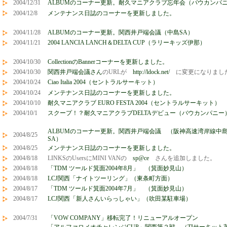
2004/12/31
ALBUMのコーナー更新。耐久マニアクラブ忘年会（バウカンパ
2004/12/8
メンテナンス日誌のコーナーを更新しました。
2004/11/28
ALBUMのコーナー更新。関西井戸端会議（中島SA）
2004/11/21
2004 LANCIA LANCH＆DELTA CUP（ラリーキッズ伊那）
2004/10/30
CollectionのBannerコーナーを更新しました。
2004/10/30
関西井戸端会議さん
のURLが
http://ldock.net/
に変更になりまし
2004/10/24
Ciao Italia
2004（セントラルサーキット）
2004/10/24
メンテナンス日誌のコーナーを更新しました。
2004/10/10
耐久マニアクラブ EURO FESTA 2004（セントラルサーキット）
2004/10/1
スクープ！？耐久マニアクラブDELTAデビュー（バウカンパニー
ALBUMのコーナー更新。関西井戸端会議 （阪神高速湾岸線中
2004/8/25
SA）
2004/8/25
メンテナンス日誌のコーナーを更新しました。
2004/8/18
LINKSのUsersにMINI VANの
sp@ce
さんを追加しました。
2004/8/18
「TDM ツールド箕面2004年8月」 （箕面妙見山）
2004/8/18
LCJ関西「ナイトツーリング」（東条町方面）
2004/8/17
「TDM ツールド箕面2004年7月」 （箕面妙見山）
2004/8/17
LCJ関西「新人さんいらっしゃい」（吹田某駐車場）
2004/7/31
「VOW COMPANY」移転完了！リニューアルオープン