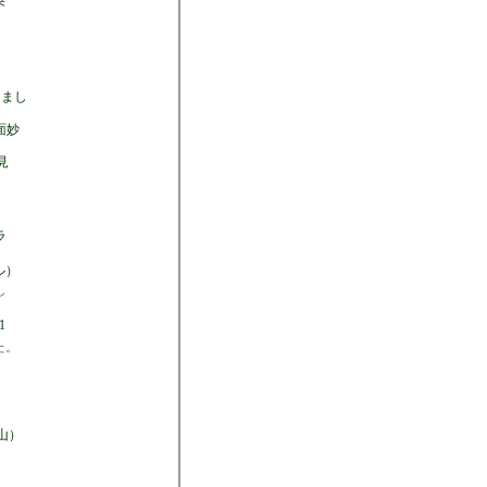
英
しまし
面妙
見
ラ
ル）
し
1
た。
山）