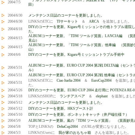
「アルファロメオチャレンジCUP」関西第２戦 （TIサーキット
2004/7/5
田）
2004/6/30
メンテナンス日誌のコーナーを更新しました。
2004/6/30
LINKSのETCに
TIサーキット
＆
ARCA
を追加しました。
DIYのコーナーを更新。Kigaru号ミッションその他トラブル退院
2004/6/18
た。
ALBUMコーナー更新。「TDM ツールド箕面」LANCIA編 （箕
2004/6/15
見山）
ALBUMコーナー更新。「TDM ツールド箕面」他車編 （箕面妙
2004/6/15
山）
2004/6/6
DIYのコーナーを更新。Kigaru号ミッショントラブル手術中
ALBUMコーナー更新。EURO CUP 2004 第2戦 DELTA編（セント
2004/5/31
ル）
2004/5/31
ALBUMコーナー更新。EURO CUP 2004 第2戦 他車編（セントラ
LINKSのETCに
Ciao Itarlia 2004
＆
EuroCup2004
を追加しま
2004/5/31
た。
2004/5/26
DIYのコーナーを更新。EURO CUP 2004 走行用に POTENZA RE-0
2004/5/18
LINKSのSHOPに
ランチアスペア
＆
elephant
を追加しまし
2004/5/12
メンテナンス日誌のコーナーを更新しました。
2004/5/12
DIYのコーナーを更新。HKSブースト計
2004/5/10
DIYのコーナーを更新。ボンネットキャッチ（井戸端仕様？）
2004/5/9
ALBUMコーナー更新。嵐の「TDM ツールド箕面」 （箕面妙見
2004/5/8
TOPとLINKSの
DeltaCup2004
のURLが変更になりました。
2004/5/3
LINKSのUsersに
我が家のおもちゃ箱
さんを追加しました。