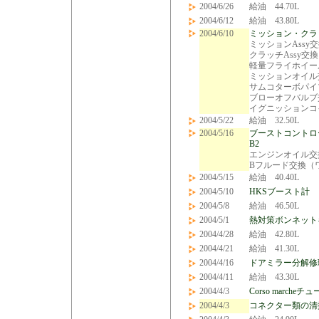
2004/6/26
給油 44.70L
2004/6/12
給油 43.80L
2004/6/10
ミッション・クラ
ミッションAssy
クラッチAssy交換
軽量フライホイー
ミッションオイル交
サムコターボパイ
ブローオフバルブ
イグニッションコ
2004/5/22
給油 32.50L
2004/5/16
ブーストコントロ
B2
エンジンオイル交換
Bフルード交換（ワ
2004/5/15
給油 40.40L
2004/5/10
HKSブースト計
2004/5/8
給油 46.50L
2004/5/1
熱対策ボンネット
2004/4/28
給油 42.80L
2004/4/21
給油 41.30L
2004/4/16
ドアミラー分解修
2004/4/11
給油 43.30L
2004/4/3
Corso march
2004/4/3
コネクター類の清