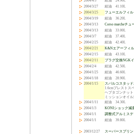
2004/4/3
給油 24.90L
2004/3/27
給油 41.10L
2004/3/25
フューエルフィル
2004/3/19
給油 36.20L
2004/3/13
Corso marche
2004/3/13
給油 33.00L
2004/3/7
給油 37.40L
2004/2/25
給油 42.40L
2004/2/21
K&Nエアーフィ
2004/2/15
給油 43.10L
2004/2/11
プラグ交換NGKイリ
2004/2/4
給油 42.50L
2004/1/25
給油 46.60L
2004/1/18
給油 28.90L
2004/1/15
スパルコスタッド
1.6cmプレストス
ヘプタゴンナット
ミッションオイル交
2004/1/11
給油 34.30L
2004/1/3
KONIショック減
2004/1/1
調整式アルミステ
2004/1/1
給油 39.80L
2003/12/27
スーパースプリン