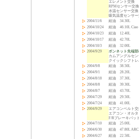
エレメント交換
RPMセンサー交換
水温センサー交換
吸気温度センサー
2004/11/6
給油 34.30L
2004/10/24
給油 46.10L Ciao
2004/10/23
給油 12.40L
2004/10/17
給油 42.70L
2004/10/3
給油 32.00L
2004/9/29
ボンネット先端部
カムアングルセン
クイックシフトレ
2004/9/8
給油 38.50L
2004/9/1
給油 28.20L
2004/8/18
給油 37.30L
2004/8/8
給油 39.30L
2004/8/7
給油 43.70L
2004/7/29
給油 29.50L
2004/7/24
給油 41.00L
2004/9/29
エアコンベルト交
エアコン・オルタ
F/Rブレーキパッ
2004/7/10
給油 25.00L
2004/6/30
給油 47.80L A
2004/6/27
給油 22.58L